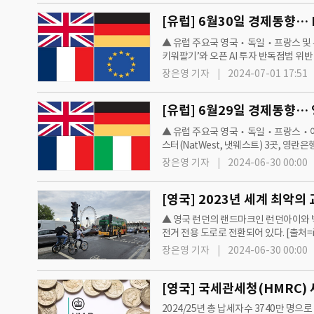
▲ 유럽 주요국 영국‧독일‧프랑스 및 유럽
키워팔기’와 오픈 AI 투자 반독점법 위반
대한 과장금 물 수 있어… 이에 MS…
장은영 기자
2024-07-01 17:51
[유럽] 6월29일 경제동향… 
▲ 유럽 주요국 영국‧독일‧프랑스‧이탈리
스터(NatWest, 냇웨스트) 3곳, 영
수치가 정부 목표치인 2%로 떨어지면서
장은영 기자
2024-06-30 00:00
[영국] 2023년 세계 최악의
▲ 영국 런던의 랜드마크인 런던아이와 빅
전거 전용 도로로 전환되어 있다. [출처=i
3위로 꼽혔다. 작년 런던 중심부의 평균 
장은영 기자
2024-06-30 00:00
[영국] 국세관세청(HMRC) 
2024/25년 총 납세자수 3740만 명