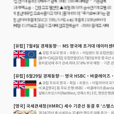
▲ 유럽 주요
(Barclay
이자 모기지(
이르면 올 8월
5.25%로 인
금리 발표 예정
[유럽] 7월4일 경제동향… MS 영국에 초거대 데이터센
▲ 유럽 주요국 영국‧프랑스‧아일랜드 및 유럽연합(E
필리핀 세부퍼시픽 항공 유럽 에어버스 여객기 150여대 
[출처=CIA][유럽] 유럽연합(EU) 7월5일부로 중국산
동차(EV)에 추가 관세 최대 37.6% 부과 예정… 기존 
더하면 최대 관세 48%에 달해 중국과 무역 소송‧긴장
망*추가로 부과하는 관세 수준 각 제조업체별로 달라- 
[유럽] 6월29일 경제동향… 영국 HSBC‧바클레이즈
인 상하이자동차(SAIC) 37.6%, 지리(Geely) 자동차 1
▲ 유럽 주요국 영국‧독일‧프랑스‧이탈리아의 국기
NatWest 은행 모기지 금리 인하 외...
디(BYD)에 17.4%의 관세가 각각 추가로 부과될 예정-
=CIA][영국] 英 주요 은행 HSBC‧바클레이즈(Barcl
금 금지 조사에 협조한 테슬라‧BMW 등 기타 제조사에는
널웨스트민스터(NatWest, 냇웨스트) 3곳, 영란은행(B
관세 추가 부과테슬라는 모델3를 BMW는 iX3 및 전기 
리 인하 가능성 ‘낙관적’으로 보이자 모기지(주택담보대
에서 생산해 유럽으로 수출하고 있음*추가 관세 부과에
인하 *5월 인플레이션 수치가 정부 목표치인 2%로 떨
차 업체별, 국…
[영국] 국세관세청(HMRC) 세수 기준선 동결 후 ‘스텔스
부 경제학자 이르면 올 8월 기준금리가 인하될 가능성이
2024/25년 총 납세자수 3740만 명으로 대폭 증가… 
효과로 3년 만에 납세자 440만 명 증가
으로 전망 *영란은행(BoE, 중앙은행), 기준금리 2023