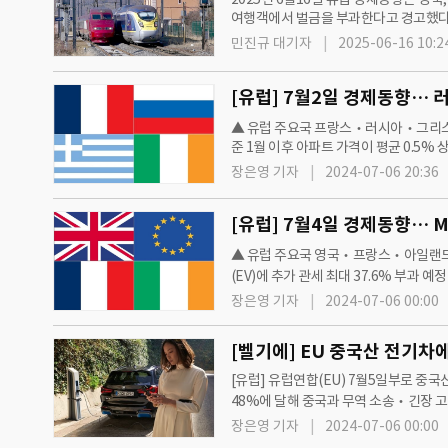
여행객에서 벌금을 부과한다고 경고했다
대폭 증가했다고 밝혔다. 청년과 여성의
민진규 대기자
2025-06-16 10:2
▲ 유럽 주요국 프랑스‧러시아‧그리스‧아일
준 1월 이후 아파트 가격이 평균 0.5% 
5.4% 및 그르노블 5.5% 각각 침체되
장은영 기자
2024-07-06 20:36
▲ 유럽 주요국 영국‧프랑스‧아일랜드 및
(EV)에 추가 관세 최대 37.6% 부과
과하는 관세 수준 각 제조업체별로 달라
장은영 기자
2024-07-06 00:00
[벨기에] EU 중국산 전기차에
[유럽] 유럽연합(EU) 7월5일부로 중국
48%에 달해 중국과 무역 소송‧긴장 고조
유럽으로 수출하고 있다. [출처=BMW…
장은영 기자
2024-07-06 00:00