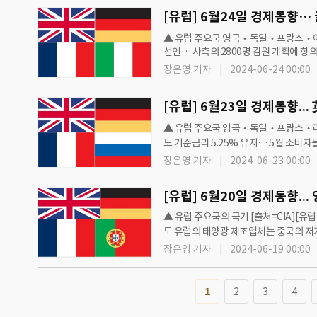
[유럽] 6월24일 경제동향… 
▲ 유럽 주요국 영국‧독일‧프랑스‧이탈리아
선언… 사측의 2800명 감원 계획에 항의차 
강 제조…
장은영 기자
2024-06-24 00:00
▲ 유럽 주요국 영국‧독일‧프랑스‧러시아
도 기준금리 5.25% 유지… 5월 소비
회 연속 동결[영국] 英 청량음료 제조사 브리
장은영 기자
2024-06-23 00:00
▲ 유럽 주요국의 국기 [출처=CIA][유럽
도 유럽의 태양광 제조업체는 중국의 저
중 [영국] 공공정책연구소(IPPR), &l…
장은영 기자
2024-06-19 00:00
1
2
3
4