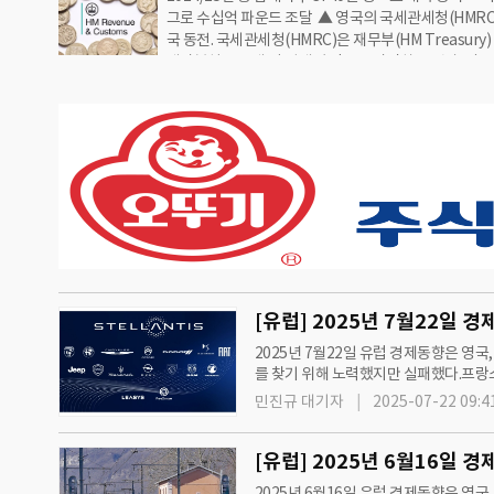
그로 수십억 파운드 조달 ▲ 영국의 국세관세청(HMRC
5.25%로 인상한 후 현재까지 유지 중, 16년 만에 최고
국 동전. 국세관세청(HMRC)은 재무부(HM Treasury
오는 8월1일 BoE 통화정책위원회(MPC) 기준금리 발표
내각부처로 국세 및 관세의 징수를 담당하고 있다. 영국
금융 데이터 제공업체 머니팩츠(Moneyfactsco…
2005년 조세 및 관세법(CRCA, Commissioners for 
and Customs Act)에 입각해 기존의 내국세청(Inlan
Revenue)과 관세·소비세청(HM Customs and Exci
의 국세관세청(HMRC)으로 통합했다. [출처=HMRC][
수 기준선 동결하는 ‘스텔스 세금’으로/‘피스컬 드래그
2025년 7월22일 유럽 경제동향은 영
를 찾기 위해 노력했지만 실패했다.프랑
도 주요인이지만 근골격계 질환이나 심
민진규 대기자
2025-07-22 09:4
2025년 6월16일 유럽 경제동향은 영