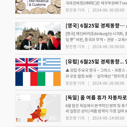
국세관세청(HMRC)은 재무부(HM Tre
법(CRCA, Commissio…
장은영 기자
2024-06-30 00:00
[영국] 에딘버러(Edinburgh) 시의
일 뿐” 비판, 중국과 무역‧관광‧교육
전체 소비지출 중 3%를 차지한다. 방문
장은영 기자
2024-06-26 00:00
▲ 유럽 주요국 영국‧그리스‧프랑스‧아일
과 우호 협정 보류… 일각에선 “정치적 
스코틀랜드를 방문한 전체 해외방문객 
장은영 기자
2024-06-26 00:00
6월 말은 독일에서 본격적인 방학 및 휴
세 일정은 상이) 여름 방학이 가장 길며 
스케줄에 맞춰 함께 여름 휴가를 보내는
장은영 기자
2024-06-24 00:00