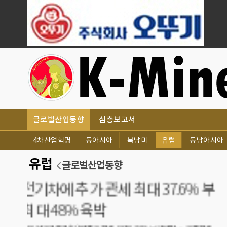
글로벌산업동향
심층보고서
4차산업혁명
동아시아
북남미
유럽
동남아시아
유럽
글로벌산업동향
[유럽
NatW