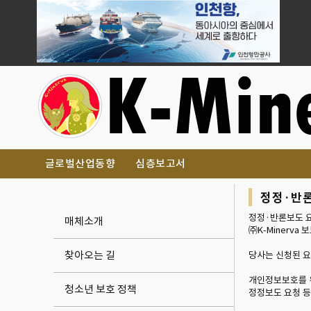
글로벌산업동향
심층보고서
정정·반
정정·반론보도 
매체소개
㈜K-Minerva 
찾아오는 길
당사는 신청된 
개인정보보호를 
청소년 보호 정책
정정보도 요청 등