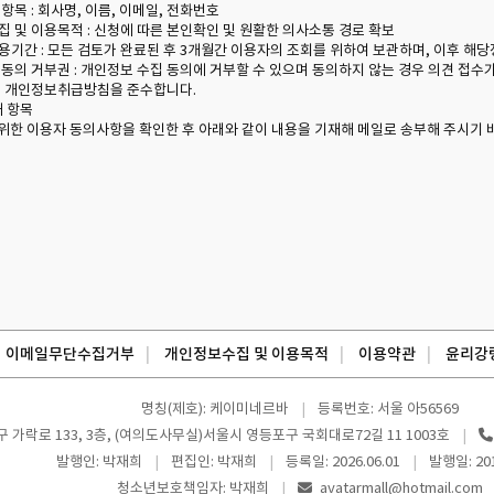
 항목 : 회사명, 이름, 이메일, 전화번호
수집 및 이용목적 : 신청에 따른 본인확인 및 원활한 의사소통 경로 확보
이용기간 : 모든 검토가 완료된 후 3개월간 이용자의 조회를 위하여 보관하며, 이후 해
집 동의 거부권 : 개인정보 수집 동의에 거부할 수 있으며 동의하지 않는 경우 의견 접수
항은 개인정보취급방침을 준수합니다.
재 항목
한 이용자 동의사항을 확인한 후 아래와 같이 내용을 기재해 메일로 송부해 주시기 
이메일무단수집거부
개인정보수집 및 이용목적
이용약관
윤리강
명칭(제호): 케이미네르바
등록번호: 서울 아56569
 가락로 133, 3층, (여의도사무실)서울시 영등포구 국회대로72길 11 1003호
발행인: 박재희
편집인: 박재희
등록일: 2026.06.01
발행일: 201
청소년보호책임자: 박재희
avatarmall@hotmail.com