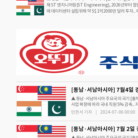
체 ST 엔지니어링(ST Engineering), 2026년부터 
공기 착륙·주차 비용 인상과 함께 항공기 조작자에게 최
에 데이터센터 설립위해 약 S$ 1억2000만 달러 투자...
용 부과 도입[말레이시아] 중국 체리자동차의 상표 재쿠(J
소비하는 인공지능(AI) 작업 독점 냉각 시스템 설치하
550만 링깃 투자해 쿠알라룸푸르 글렌메리에 3S 대리점 
한 형태로 구축할 예정[싱가포르] 인력부(MOM), 202
후 3…
의 실질 임금 전년 대비 0.4% 증가... 2023년 풀타임 
임금은 5.2% 증가해 2022년 6.5% 대비 축소[말레이
자은행(HLIB), 부품 제조업체 노션 VTec(Notion VT
도 2022년부터 2026년까지 매출의 연평균 성장률 13%
기업 전망 인공지능(AI) 도입의 증가·디스크 저장용량 
▲ 동남·서남아시아 주요국의 국기 [출처=
사업 확장에 따라 국내 직원 5% 감축..
업부(MITI), 반도체 산업에 필요한 6만
민한서 기자
2024-07-06 00:00
▲ 동남·서남아시아 주요국의 국기 [출처=C