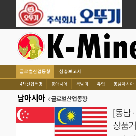
글로벌산업동향
심층보고서
4차산업혁명
동아시아
북남미
유럽
동남아시아
남아시아
글로벌산업동향
[동남·
2024