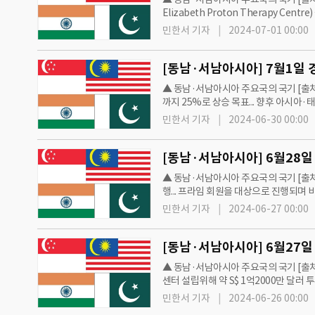
Elizabeth Proton Therapy C
조직 손상 방지하며 암환자 치료[말레
민한서 기자
2024-07-01 00:00
▲ 동남·서남아시아 주요국의 국기 [출처=
까지 25%로 상승 목표... 향후 아시
(CAAS), 7월부터 창이공항그룹(CAG
민한서 기자
2024-06-30 00:00
▲ 동남·서남아시아 주요국의 국기 [출처=
행... 프라임 회원을 대상으로 진행되며 
우편·물류 기업 싱포스트(SingPost), 
민한서 기자
2024-06-27 00:00
▲ 동남·서남아시아 주요국의 국기 [출처=C
센터 설립위해 약 S$ 1억2000만 달러
예정[싱가포르] 인력부(MOM), 2023
민한서 기자
2024-06-26 00:00