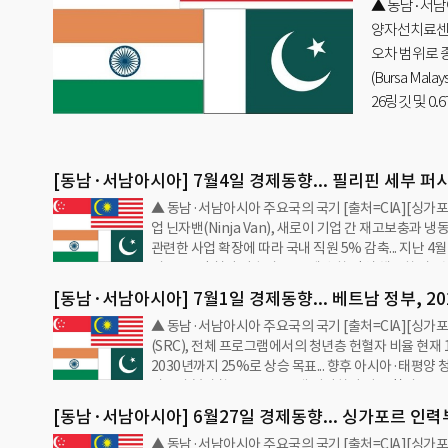
비 3
▲ 동남·서남아
율 현재 15%
은 감
램 실시하며 적
서비스 및 보안
공세, 항공기
동차의 상표 재
[동남·서남아시아] 7월4일 경제동향... 필리핀 세부 퍼
▲ 동남·서남아시아 주요국의 국기 [출처=CIA][싱가
(Cebu Pacific), 유럽의 항공기 제조업체 에어버스(Airb
업 닌자밴(Ninja Van), 새로이 기업 간 재고보충과 냉
와 역사상 가장 대규모의 항공기 주문 위한 양해각서(MO
관련한 사업 확장에 따라 국내 직원 5% 감축... 지난 4
팀 10% 및 현지 기술팀 20%에 속한 직원 해고한 바 
시아] 투자무역산업부(MITI), 반도체 산업에 필요한 6
[동남·서남아시아] 7월1일 경제동향... 베트남 정부, 20
술 인력 훈련시킬 계획... 전기전자 분야는 국가반도체전
▲ 동남·서남아시아 주요국의 국기 [출처=CIA][싱가
분기 커피 수출량 60만 톤(t)으로 전년 동기 대비 3% 
서 가장 중요한 분야이며 국가 차원에서 우수 기술인력
(SRC), 전체 프로그램에서의 청년층 헌혈자 비율 현재
상황[필리핀] 저가 항공사 세부 퍼시픽(Cebu Pacific)
만 엘니뇨 현상으로 연간 커피 생산량은 감소 전망
2030년까지 25%로 상승 목표... 향후 아시아·태평양 
공기 제조업체 에어버스(Airbus SE)와 역사상 가장 
라톤과 봉사활동 등 프로그램 실시하며 적극 참여 도모
기 주문 위한 양해각서(MOU) 체결... A321 네오 102대와
민간항공청(CAAS), 7월부터 창이공항그룹(CAG)과 
밀리 50…
[동남·서남아시아] 6월27일 경제동향... 싱가포르 인력
항의 고객 서비스 및 보안 수수료(PSSF) 25.9달러에서
▲ 동남·서남아시아 주요국의 국기 [출처=CIA][싱가
(MOM), 2023년 근로자의 실질 임금 전년 대비 0.4% 
인상 발표... 이는 항공 허브 개발 자금으로 쓰이며 이외 