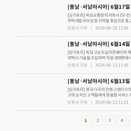
[싱가포르] 육상교통청의 자회사 EV-전기
주택개발국의 상업 지역을 중심으로 총 20곳
게 싱가포르 방문 기회 제공위해서 관광
민한서 기자
2024-06-16 11:06
[싱가포르] 독일 고순도실리콘웨이퍼 제조업체
피택시 기술을 도입하며 직원 300명에서 
에서 수상 태양광 발전소 건설 예정... 1
민한서 기자
2024-06-13 11:45
[싱가포르] 영국 다국적 은행 스탠다드차티드
고액 순자산 고객들에게 맞춤형 서비스 제
리 교체와 모바일 충전 시스템 관련 시험 진
민한서 기자
2024-06-12 11:21
1
2
3
4