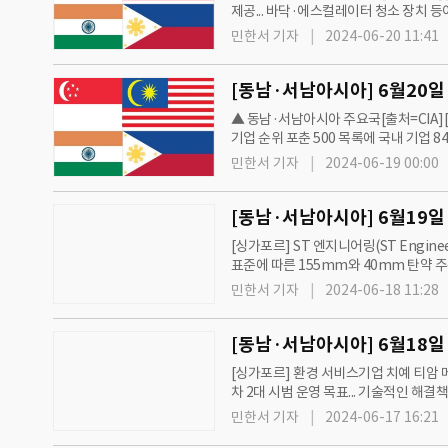
제공... 바닥·에스컬레이터 청소 장치 등
태양광 발전(FPV) 유치... 2021년 텐저(
민한서 기자
2024-06-20 11:41
▲ 동남·서남아시아 주요국[출처=CIA][싱
기업 순위 포춘 500 목록에 국내 기업 84곳
제조 및 서비스 기…
민한서 기자
2024-06-19 00:00
[싱가포르] ST 엔지니어링(ST Engine
표준에 따른 155mm와 40mm 탄약 주
포르] 식품청(SFA), 6월14일 파시르 판
민한서 기자
2024-06-18 11:28
[싱가포르] 환경 서비스기업 치예 티암 메인
차 2대 시범 운영 목표... 기술적인 해
함께 선박 제조 및 수리업체 시트리움(Sea
민한서 기자
2024-06-17 16:21