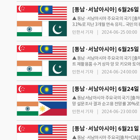
▲ 동남·서남아시아 주요국의 국기 [출처=
3.1%로 지난 3개월 연속 유지... 국
2024년 7월1일부터 공항과 만다이 
민한서 기자
2024-06-25 00:00
▲ 동남·서남아시아 주요국의 국기 [출처=C
트 재활용품 수거 상자 앙 모 키오와 토아 
캔, 옷을 넣은 만큼 포인트 지급하며 주민
민한서 기자
2024-06-24 00:00
▲ 동남서남아시아 주요국의 국기 [출처=C
망 설문조사 결과 순고용 전망률 20%로
적 전기자동차(EV) 전환 통해 운송·물
민한서 기자
2024-06-23 00:00
▲ 동남·서남아시아 주요국[출처=CIA][